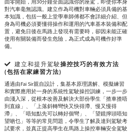
由零開始，用30分鐘全面認識你的座駕，即使你本身
對汽車毫無認識。建立作為司機對車輛必須具備的基
本知識，包括一般上堂學車師傅都不會詳細介紹、但
身為司機必須要懂得操作和運用的汽車基本裝備和配
置，避免日後在馬路上發現有需要時，卻因未能正確
使用有關裝備而發生危險，為正式成為司機作好準
備。
建立和提升駕駛
操控技巧的有效方法
(包括在家練習方法)
通過由Fai Sir親自設計，集基本原理講解、模擬練習
和實際應用於一身的系統性駕駛操控訓練，一步一步
由淺入深，從根本改善及解決大部份學生「揸車揸唔
到直線」、「上落斜轉彎快又快得滯、慢又慢得
滯」、「唔知點先可以轉好個彎」、「望鏡擰頭唔知
望啲乜」等等的常見問題，令學生了解及達到駕駛考
試要求，並真正提高學生在馬路上操控車輛安全駕駛