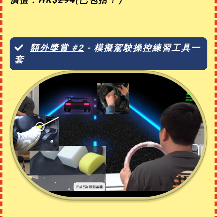
額外獎賞
#2
- 模擬駕駛操控練習工具一
套