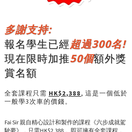
多謝支持:
報名學生已經
超過30
0名!
現在限時加推
50個
額外獎
賞名額
全套課程只需
HK$2,388
, 這是一個低於
一般學3次車的價錢。
Fai Sir 親自精心設計和製作的課程《六步成就駕
駛夢》，只需HK$2,388， 即可擁有全套課程，