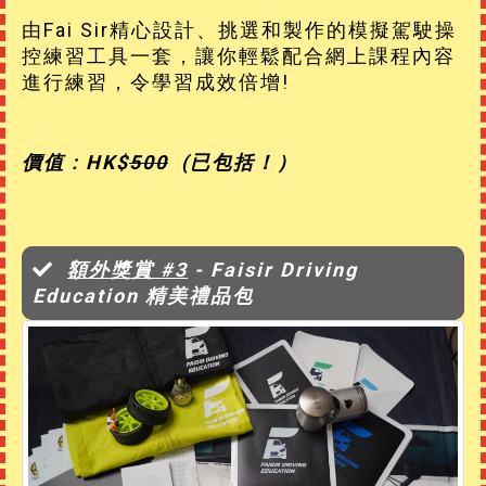
由Fai Sir精心設計、挑選和製作的模擬駕駛操
控練習工具一套，讓你輕鬆配合網上課程內容
進行練習，令學習成效倍增!
價值 : HK$
500
(已包括！）
額外獎賞 #3
- Faisir Driving
Education 精美禮品包